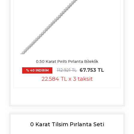
0.50 Karat Pırıltı Pırlanta Bi̇lekli̇k
67.753 TL
112.921 TL
% 40 İNDİRİM
22.584 TL x 3 taksit
0 Karat Tilsim Pırlanta Seti