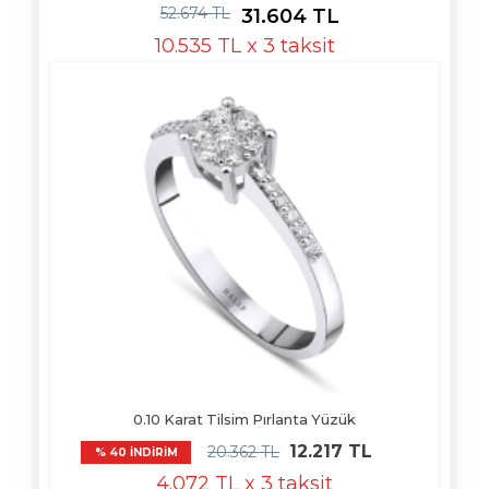
52.674 TL
31.604 TL
10.535 TL x 3 taksit
0.10 Karat Tilsim Pırlanta Yüzük
12.217 TL
20.362 TL
% 40 İNDİRİM
4.072 TL x 3 taksit