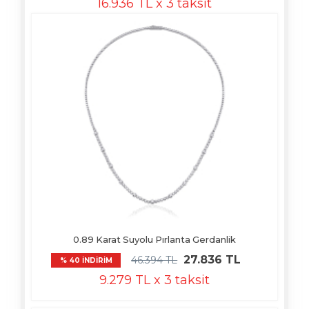
16.936 TL x 3 taksit
0.89 Karat Suyolu Pırlanta Gerdanlik
27.836 TL
46.394 TL
% 40 İNDİRİM
9.279 TL x 3 taksit