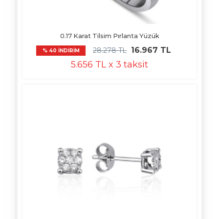
0.17 Karat Tilsim Pırlanta Yüzük
16.967 TL
28.278 TL
% 40 İNDİRİM
5.656 TL x 3 taksit