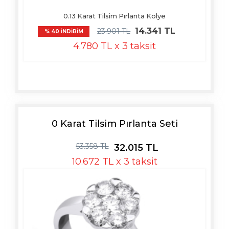
0.13 Karat Tilsim Pırlanta Kolye
14.341 TL
23.901 TL
% 40 İNDİRİM
4.780 TL x 3 taksit
0 Karat Tilsim Pırlanta Seti
53.358 TL
32.015 TL
10.672 TL x 3 taksit