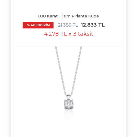
0.18 Karat Tilsim Pırlanta Küpe
12.833 TL
21.389 TL
% 40 İNDİRİM
4.278 TL x 3 taksit