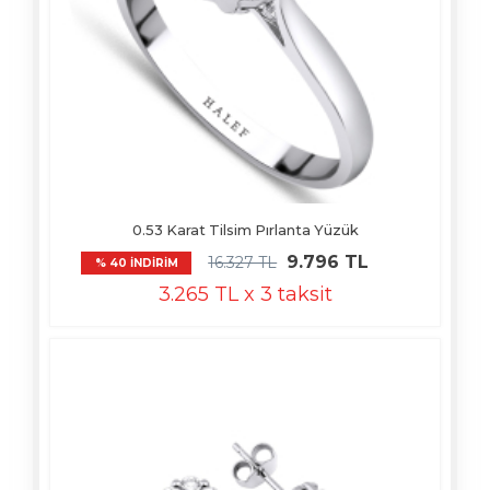
0.53 Karat Tilsim Pırlanta Yüzük
9.796 TL
16.327 TL
% 40 İNDİRİM
3.265 TL x 3 taksit