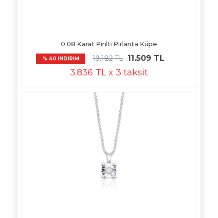
0.08 Karat Pırıltı Pırlanta Küpe
11.509 TL
19.182 TL
% 40 İNDİRİM
3.836 TL x 3 taksit