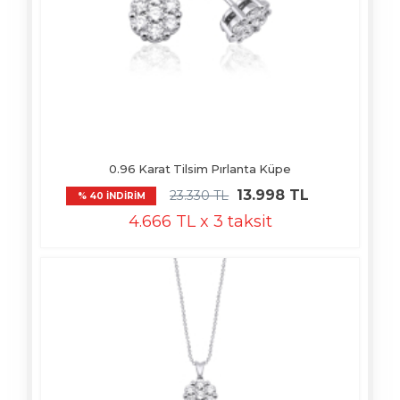
0.96 Karat Tilsim Pırlanta Küpe
13.998 TL
23.330 TL
% 40 İNDİRİM
4.666 TL x 3 taksit