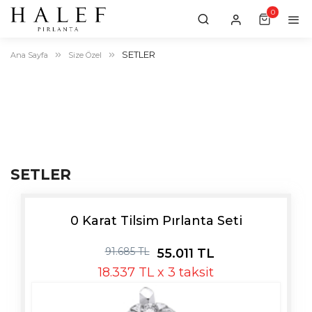
0
0
item
SETLER
Ana Sayfa
Size Özel
SETLER
0 Karat Tilsim Pırlanta Seti
91.685 TL
55.011 TL
18.337 TL x 3 taksit