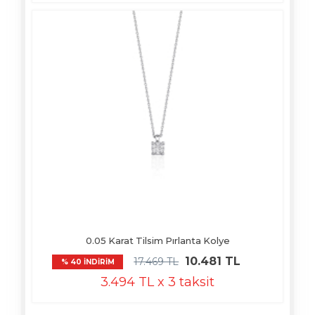
0.05 Karat Tilsim Pırlanta Kolye
10.481 TL
17.469 TL
% 40 İNDİRİM
3.494 TL x 3 taksit