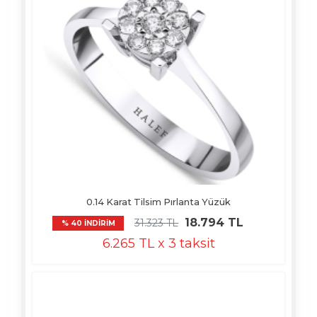
0.14 Karat Tilsim Pırlanta Yüzük
18.794 TL
31.323 TL
% 40 İNDİRİM
6.265 TL x 3 taksit