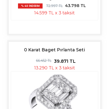
43.798 TL
72.997 TL
% 40 İNDİRİM
14.599 TL x 3 taksit
0 Karat Baget Pırlanta Seti
66.452 TL
39.871 TL
13.290 TL x 3 taksit