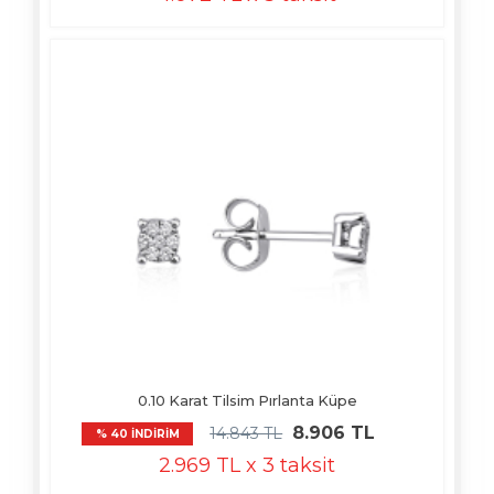
0.10 Karat Tilsim Pırlanta Küpe
8.906 TL
14.843 TL
% 40 İNDİRİM
2.969 TL x 3 taksit