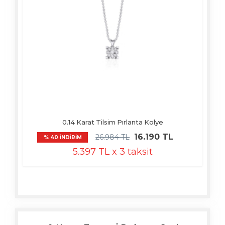
0.14 Karat Tilsim Pırlanta Kolye
16.190 TL
26.984 TL
% 40 İNDİRİM
5.397 TL x 3 taksit