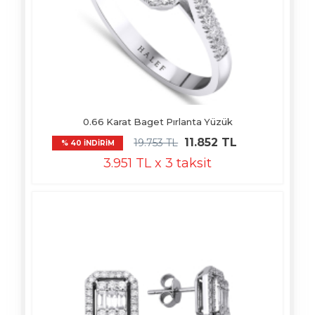
0.66 Karat Baget Pırlanta Yüzük
11.852 TL
19.753 TL
% 40 İNDİRİM
3.951 TL x 3 taksit