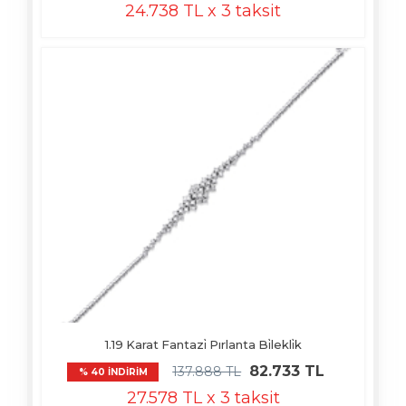
24.738 TL x 3 taksit
1.19 Karat Fantazi̇ Pırlanta Bi̇lekli̇k
82.733 TL
137.888 TL
% 40 İNDİRİM
27.578 TL x 3 taksit