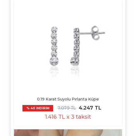
0.19 Karat Suyolu Pırlanta Küpe
4.247 TL
7.079 TL
% 40 İNDİRİM
1.416 TL x 3 taksit