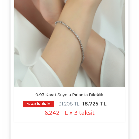
0.93 Karat Suyolu Pırlanta Bi̇lekli̇k
18.725 TL
31.208 TL
% 40 İNDİRİM
6.242 TL x 3 taksit