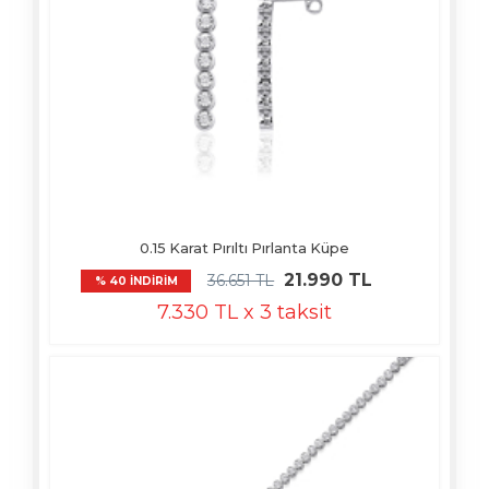
0.15 Karat Pırıltı Pırlanta Küpe
21.990 TL
36.651 TL
% 40 İNDİRİM
7.330 TL x 3 taksit