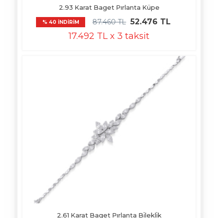
2.93 Karat Baget Pırlanta Küpe
52.476 TL
87.460 TL
% 40 İNDİRİM
17.492 TL x 3 taksit
2.61 Karat Baget Pırlanta Bi̇lekli̇k