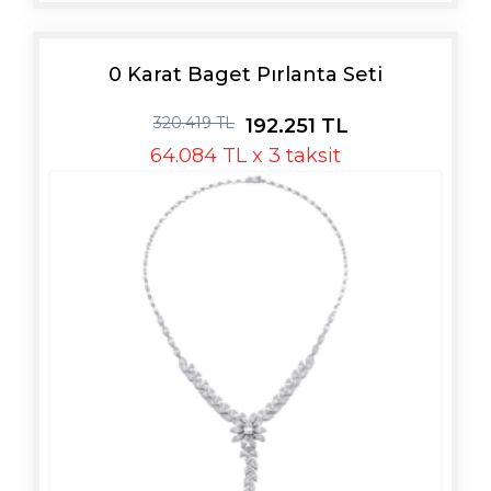
0 Karat Baget Pırlanta Seti
320.419 TL
192.251 TL
64.084 TL x 3 taksit