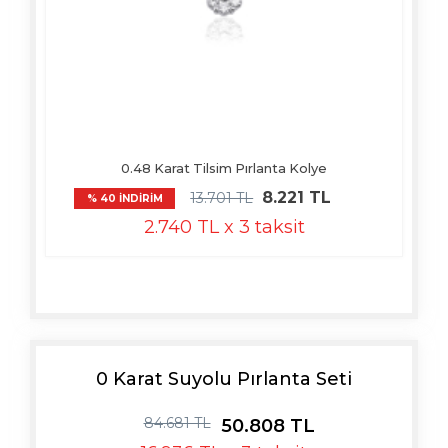
0.48 Karat Tilsim Pırlanta Kolye
8.221 TL
13.701 TL
% 40 İNDİRİM
2.740 TL x 3 taksit
0 Karat Suyolu Pırlanta Seti
84.681 TL
50.808 TL