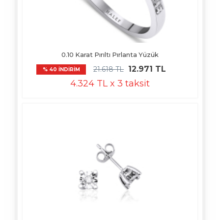
0.10 Karat Pırıltı Pırlanta Yüzük
12.971 TL
21.618 TL
% 40 İNDİRİM
4.324 TL x 3 taksit